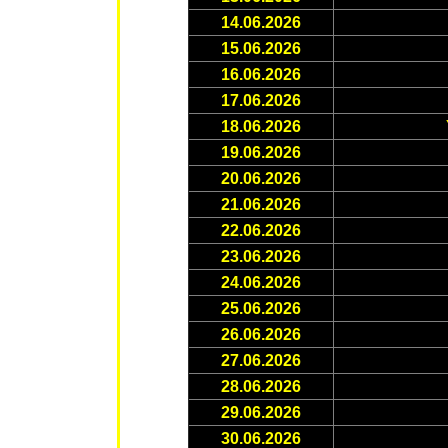
14.06.2026
15.06.2026
16.06.2026
17.06.2026
18.06.2026
19.06.2026
20.06.2026
21.06.2026
22.06.2026
23.06.2026
24.06.2026
25.06.2026
26.06.2026
27.06.2026
28.06.2026
29.06.2026
30.06.2026