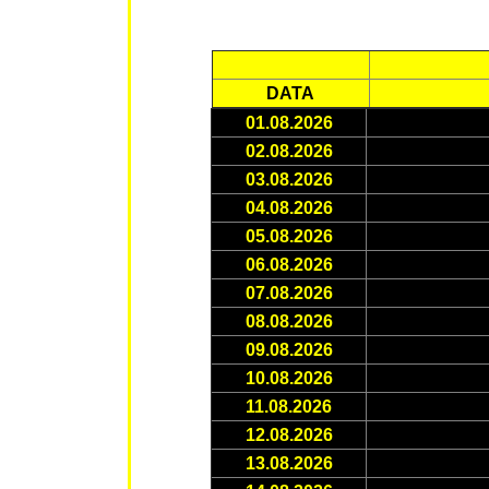
DATA
01.08.2026
02.08.2026
03.08.2026
04.08.2026
05.08.2026
06.08.2026
07.08.2026
08.08.2026
09.08.2026
10.08.2026
11.08.2026
12.08.2026
13.08.2026