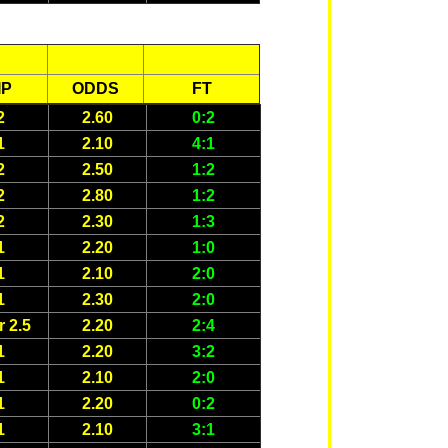
IP
ODDS
FT
2
2.60
0:2
1
2.10
4:1
2
2.50
1:2
2
2.80
1:2
2
2.30
1:3
1
2.20
1:0
1
2.10
2:0
1
2.30
2:0
 2.5
2.20
2:4
1
2.20
3:2
1
2.10
2:0
1
2.20
0:2
1
2.10
3:1