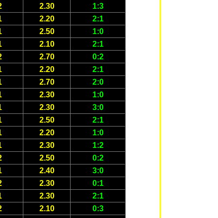
2
2.30
1:3
1
2.20
2:1
1
2.50
1:0
1
2.10
2:1
2
2.70
0:2
1
2.20
2:1
1
2.70
2:0
1
2.30
1:0
1
2.30
3:0
1
2.50
2:1
1
2.20
1:0
1
2.30
1:2
2
2.50
0:2
1
2.40
3:0
2
2.30
0:1
1
2.30
2:1
2
2.10
0:3