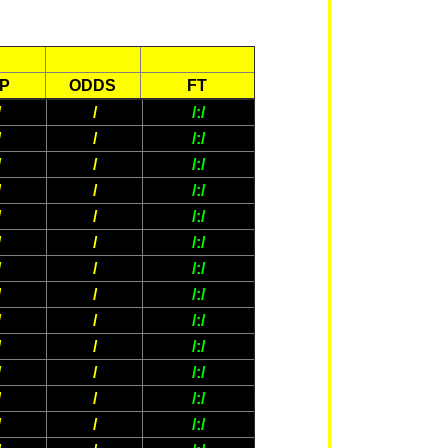
IP
ODDS
FT
/
/
/:/
/
/
/:/
/
/
/:/
/
/
/:/
/
/
/:/
/
/
/:/
/
/
/:/
/
/
/:/
/
/
/:/
/
/
/:/
/
/
/:/
/
/
/:/
/
/
/:/