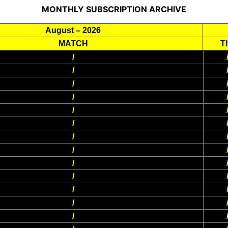
MONTHLY SUBSCRIPTION ARCHIVE
August – 2026
MATCH
T
/
/
/
/
/
/
/
/
/
/
/
/
/