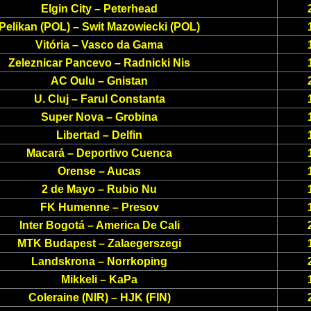
Elgin City – Peterhead
Pelikan (POL) – Swit Mazowiecki (POL)
Vitória – Vasco da Gama
Zeleznicar Pancevo – Radnicki Nis
AC Oulu – Gnistan
U. Cluj – Farul Constanta
Super Nova – Grobina
Libertad – Delfin
Macará – Deportivo Cuenca
Orense – Aucas
2 de Mayo – Rubio Nu
FK Humenne – Presov
Inter Bogotá – America De Cali
MTK Budapest – Zalaegerszegi
Landskrona – Norrkoping
Mikkeli – KaPa
Coleraine (NIR) – HJK (FIN)