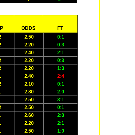
IP
ODDS
FT
2
2.50
0:1
2
2.20
0:3
1
2.40
2:1
2
2.20
0:3
2
2.20
1:3
1
2.40
2:4
2
2.10
0:1
1
2.80
2:0
1
2.50
3:1
2
2.50
0:1
1
2.60
2:0
1
2.20
2:1
1
2.50
1:0