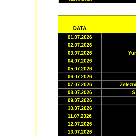
DATA
01.07.2026
02.07.2026
03.07.2026
Yu
04.07.2026
05.07.2026
06.07.2026
07.07.2026
Zelezn
08.07.2026
S
09.07.2026
10.07.2026
11.07.2026
12.07.2026
13.07.2026