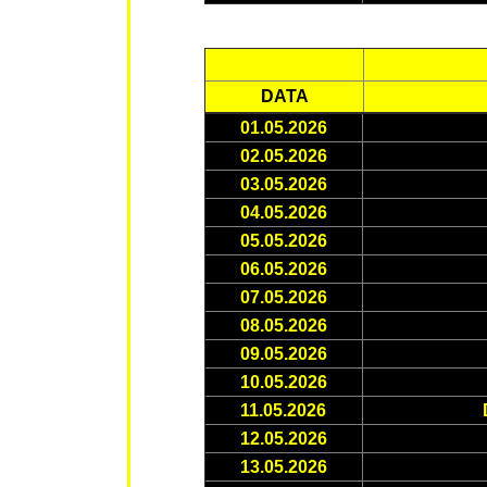
DATA
01.05.2026
02.05.2026
03.05.2026
04.05.2026
05.05.2026
06.05.2026
07.05.2026
08.05.2026
09.05.2026
10.05.2026
11.05.2026
12.05.2026
13.05.2026