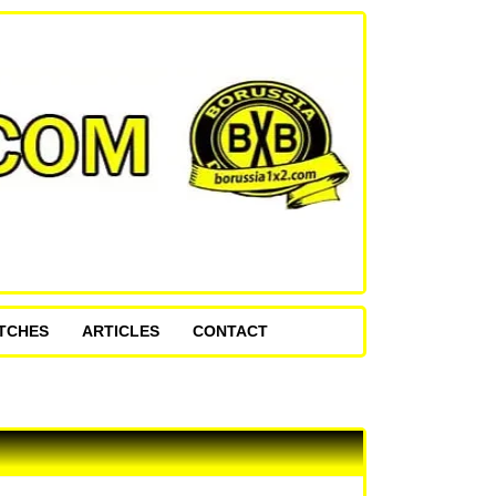
ATCHES
ARTICLES
CONTACT