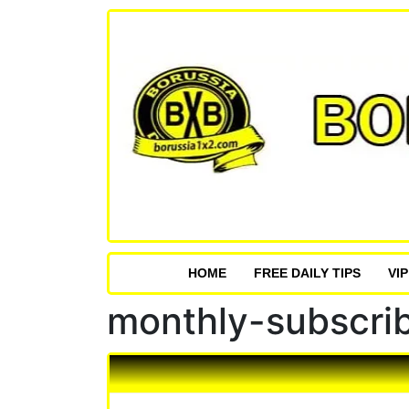
HOME
FREE DAILY TIPS
VI
monthly-subscri