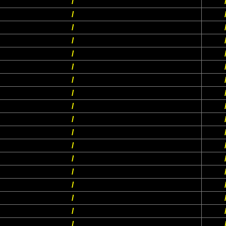
/
/
/
/
/
/
/
/
/
/
/
/
/
/
/
/
/
/