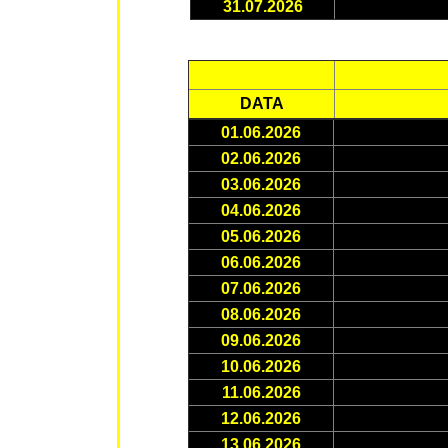
31.07.2026
DATA
01.06.2026
02.06.2026
03.06.2026
04.06.2026
05.06.2026
06.06.2026
07.06.2026
08.06.2026
09.06.2026
10.06.2026
11.06.2026
12.06.2026
13.06.2026